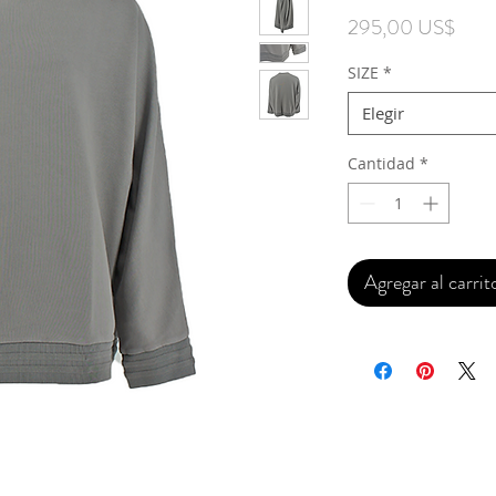
Prec
295,00 US$
SIZE
*
Elegir
Cantidad
*
Agregar al carrit