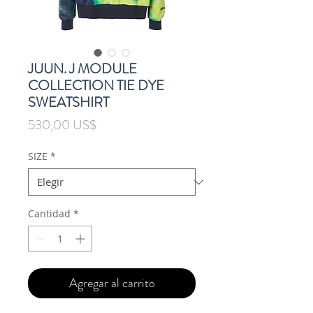
JUUN. J MODULE
COLLECTION TIE DYE
SWEATSHIRT
Precio
530,00 US$
SIZE
*
Cantidad
*
Agregar al carrito