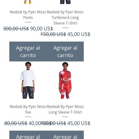
Reebok by Pyer Moss
Reebok by Pyer Moss
Pants
Turtleneck Long
Sleeve T-Shirt
Precio
Precio de oferta
300,00 US$
90,00 US$
Precio
Precio de oferta
150,00 US$
45,00 US$
Agregar al
Agregar al
carrito
carrito
Reebok By Pyer Moss
Reebok By Pyer Moss
Tee
Long Sleeve T-Shirt
Precio
Precio de oferta
Precio
Precio de oferta
80,00 US$
40,00 US$
150,00 US$
45,00 US$
Agregar al
Agregar al