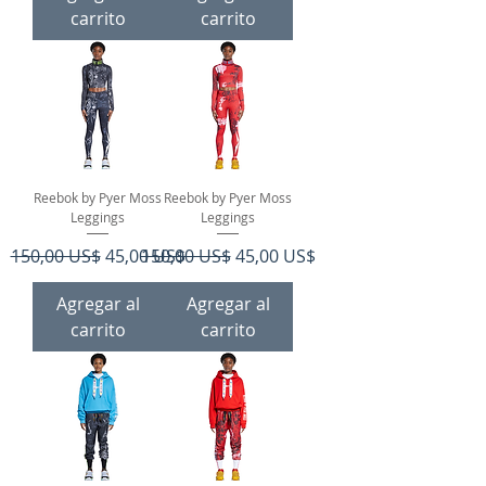
carrito
carrito
Reebok by Pyer Moss
Reebok by Pyer Moss
Leggings
Leggings
Precio
Precio de oferta
Precio
Precio de oferta
150,00 US$
45,00 US$
150,00 US$
45,00 US$
Agregar al
Agregar al
carrito
carrito