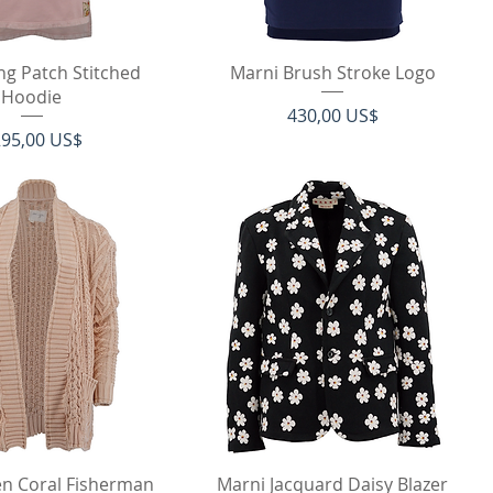
ista rápida
Vista rápida
ng Patch Stitched
Marni Brush Stroke Logo
Hoodie
Precio
430,00 US$
ecio
95,00 US$
ista rápida
Vista rápida
en Coral Fisherman
Marni Jacquard Daisy Blazer