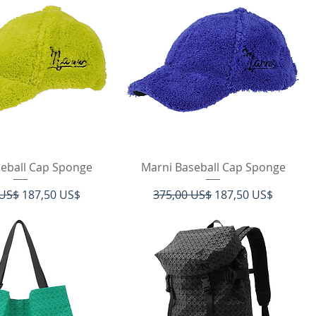
ista rápida
Vista rápida
seball Cap Sponge
Marni Baseball Cap Sponge
Precio de oferta
Precio
Precio de oferta
 US$
187,50 US$
375,00 US$
187,50 US$