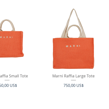
ista rápida
Vista rápida
affia Small Tote
Marni Raffia Large Tote
recio
Precio
50,00 US$
750,00 US$