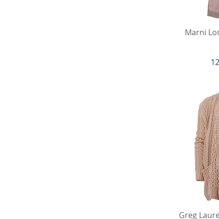
V
Marni Lo
Pr
12
V
Greg Laur