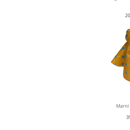
Pr
20
V
Marni
P
3