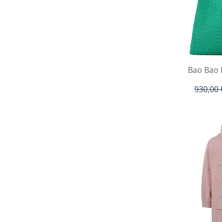
V
Bao Bao 
Precio
930,00