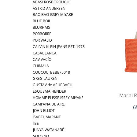
ABASI ROSBOROUGH
ASTRID ANDERSEN
BAO BAO ISSEY MIYAKE
BLUE BOII
BLURHMS
PORBORRE
POR WALID
CALVIN KLEIN JEANS EST. 1978
CASABLANCA
CAV VACÍO
CHIMALA
COUCOU_BEBE75018
GREG LAUREN
GUSTAV de ASHEBACH
ESQUEMA HENDER
V
Marni R
HOMME PLISSE ISSEY MIYAKE
CAMPANA DE AIRE
P
6
JOHN ELLIOT
ISABEL MARANT
IISE
JUNYA WATANABÉ
SOLO NO