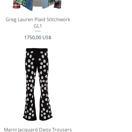
Vista rápida
Greg Lauren Plaid Stitchwork
GL1
Precio
1750,00 US$
Vista rápida
Marni Jacquard Daisy Trousers