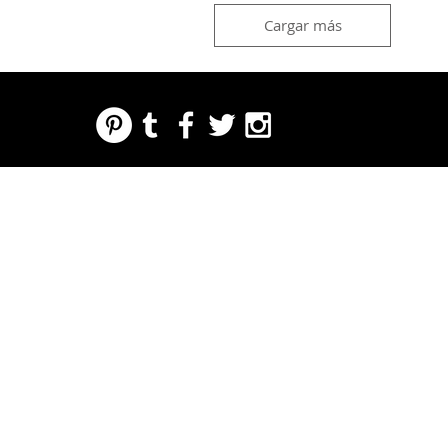
Cargar más
REGARDING FRESH | RE:FRESH | RE:FRESH STYLE
STORE POLICIES
223 NORTH PETERS STREET NEW ORLEANS FRENCH QUARTER, LA 70130
INFO@REFRESHSTYLE.COM
504-592-
3303