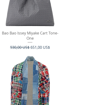
Vista rápida
Bao Bao Issey Miyake Cart Tone-
One
Precio
Precio de oferta
930,00 US$
651,00 US$