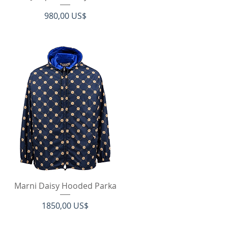
Precio
980,00 US$
Vista rápida
Marni Daisy Hooded Parka
Precio
1850,00 US$