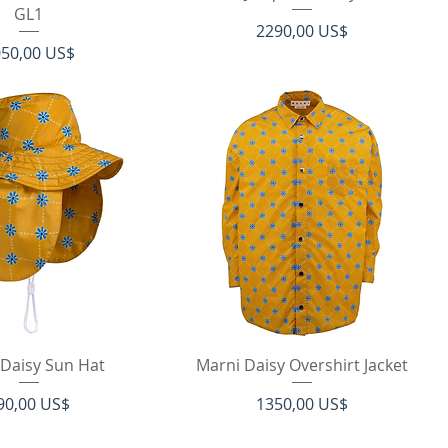
GL1
Precio
2290,00 US$
ecio
50,00 US$
ista rápida
Vista rápida
 Daisy Sun Hat
Marni Daisy Overshirt Jacket
recio
Precio
90,00 US$
1350,00 US$