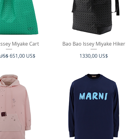
ista rápida
Vista rápida
Issey Miyake Cart
Bao Bao Issey Miyake Hiker
Precio de oferta
Precio
 US$
651,00 US$
1330,00 US$