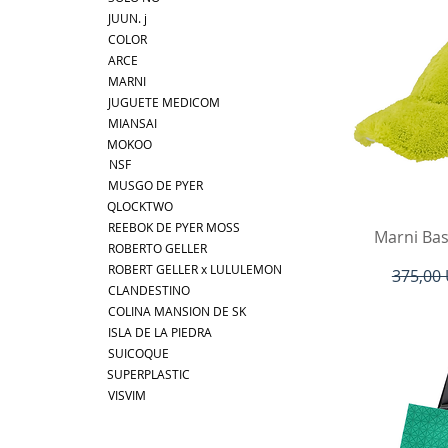
JUUN. j
COLOR
ARCE
MARNI
JUGUETE MEDICOM
MIANSAI
MOKOO
NSF
MUSGO DE PYER
QLOCKTWO
REEBOK DE PYER MOSS
V
Marni Ba
ROBERTO GELLER
ROBERT GELLER x LULULEMON
Precio
375,00
CLANDESTINO
COLINA MANSION DE SK
ISLA DE LA PIEDRA
SUICOQUE
SUPERPLASTIC
VISVIM