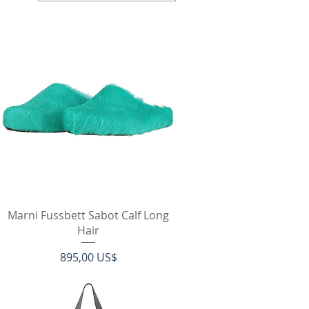
Vista rápida
Marni Fussbett Sabot Calf Long
Hair
Precio
895,00 US$