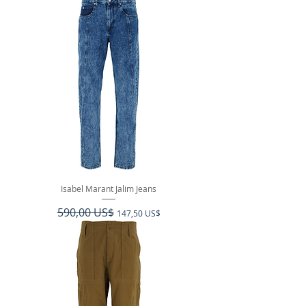
Isabel Marant Jalim Jeans
Precio
590,00 US$
Precio de oferta
147,50 US$