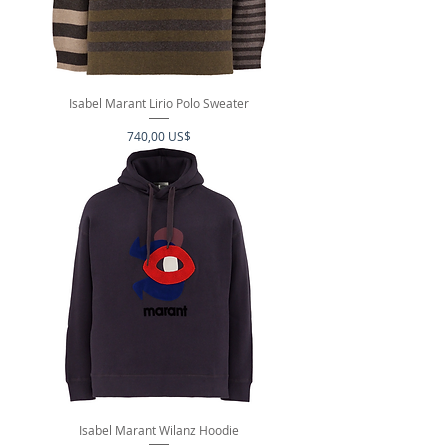
Isabel Marant Lirio Polo Sweater
Precio
740,00 US$
Isabel Marant Wilanz Hoodie