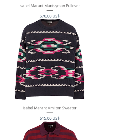
Isabel Marant Mantsyman Pullover
Precio
670,00 US$
Isabel Marant Amilton Sweater
Precio
615,00 US$