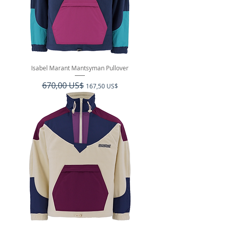
Isabel Marant Mantsyman Pullover
Precio
670,00 US$
Precio de oferta
167,50 US$