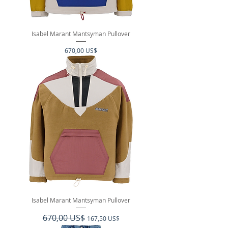
Isabel Marant Mantsyman Pullover
Precio
670,00 US$
Isabel Marant Mantsyman Pullover
Precio
670,00 US$
Precio de oferta
167,50 US$