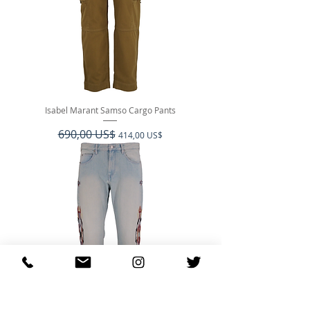
Isabel Marant Samso Cargo Pants
Precio
690,00 US$
Precio de oferta
414,00 US$