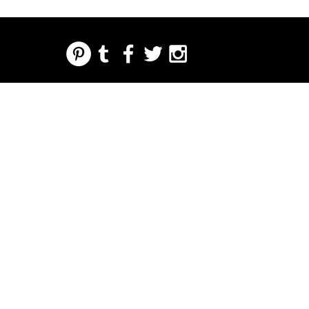
REGARDING FRESH | RE:FRESH | RE:FRESH STYLE
STORE POLICIES
223 NORTH PETERS STREET NEW ORLEANS FRENCH QUARTER, LA 70130
INFO@REFRESHSTYLE.COM
504-592-
3303
ACERCA
EDITORIALE
MÚSIC
COMID
LA VIDA
IMPRE
EVENT
DE
S
A
A
NOCTURNA
NTA
OS