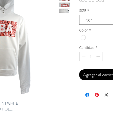
650,00 US$
SIZE
*
Elegir
Color
*
Cantidad
*
Agregar al carrit
INT WHITE
 HOLE. 