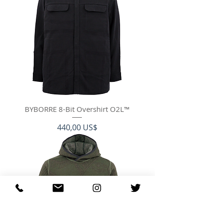
BYBORRE 8-Bit Overshirt O2L™
Precio
440,00 US$