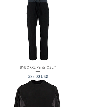
BYBORRE Pants O2L™
Precio
385,00 US$