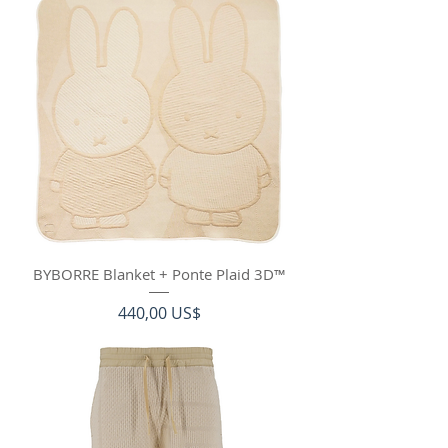
BYBORRE Blanket + Ponte Plaid 3D™
Precio
440,00 US$