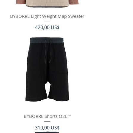
BYBORRE Light Weight Map Sweater
Precio
420,00 US$
BYBORRE Shorts O2L™
Precio
310,00 US$