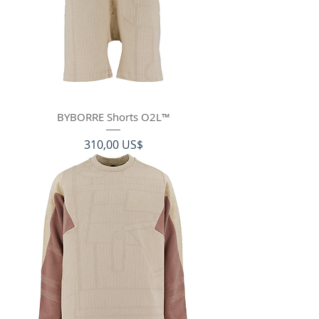
BYBORRE Shorts O2L™
Precio
310,00 US$