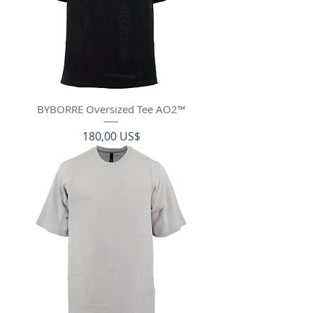
BYBORRE Oversized Tee AO2™
Precio
180,00 US$