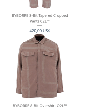
BYBORRE 8-Bit Tapered Cropped
Pants 02L™
Precio
420,00 US$
BYBORRE 8-Bit Overshirt O2L™