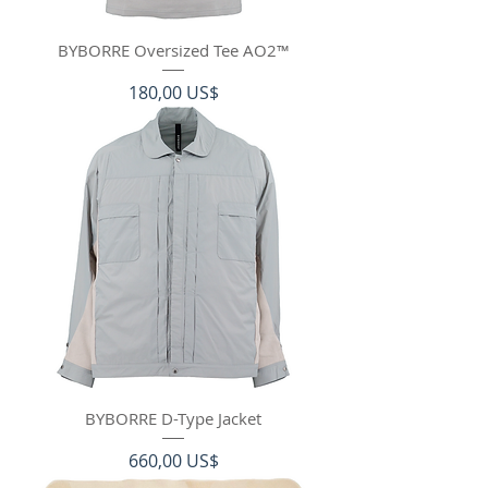
BYBORRE Oversized Tee AO2™
Precio
180,00 US$
BYBORRE D-Type Jacket
Precio
660,00 US$