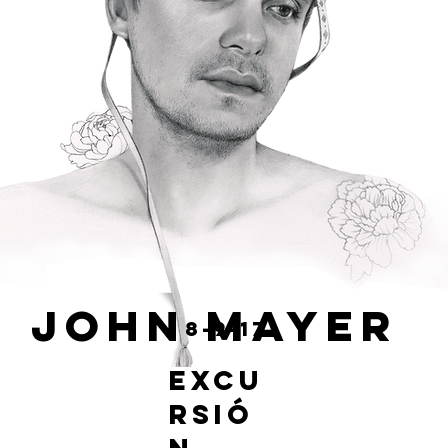
JOHN MAYER
8-9-17
EXCU
RSIÓ