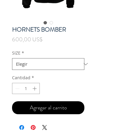
HORNETS BOMBER
Precio
600,00 US$
SIZE
*
Cantidad
*
Agregar al carrito