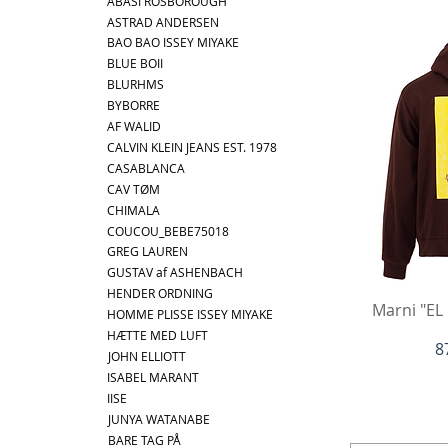
ABASI ROSBOROUGH
ASTRAD ANDERSEN
BAO BAO ISSEY MIYAKE
BLUE BOII
BLURHMS
BYBORRE
AF WALID
CALVIN KLEIN JEANS EST. 1978
CASABLANCA
CAV TØM
CHIMALA
COUCOU_BEBE75018
GREG LAUREN
GUSTAV af ASHENBACH
HENDER ORDNING
Hu
Marni "EL
HOMME PLISSE ISSEY MIYAKE
HÆTTE MED LUFT
P
8
JOHN ELLIOTT
ISABEL MARANT
IISE
JUNYA WATANABE
BARE TAG PÅ