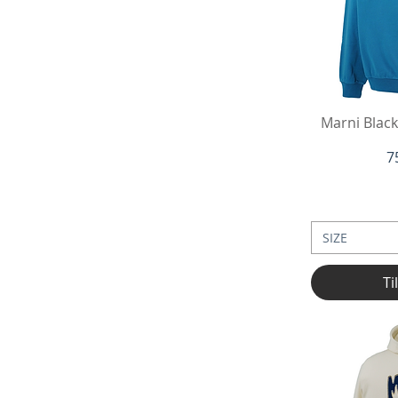
Hu
Marni Black
P
7
SIZE
Ti