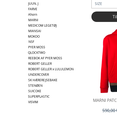
SIZE
JUUN. J
FARVE
Ahorn
Ti
MARNI
MEDICOM LEGETØJ
MIANSAI
MOKOO
NSF
PYER MOSS
QLOCKTWO
REEBOK AF PYER MOSS
ROBERT GELLER
ROBERT GELLER x LULULEMON
UNDERCOVER
SK HÆREREJSEBAKE
STENØEN
SUICOKE
SUPERPLASTIC
Hu
MARNI PAT
VISVIM
Regulær
590,00