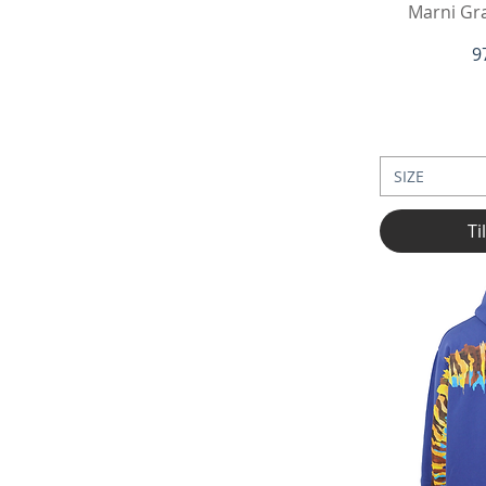
Hu
Marni Gra
P
9
SIZE
Ti