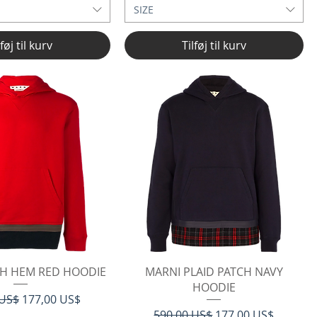
SIZE
lføj til kurv
Tilføj til kurv
rtigvisning
Hurtigvisning
CH HEM RED HOODIE
MARNI PLAID PATCH NAVY
HOODIE
 pris
Salgspris
 US$
177,00 US$
Regulær pris
Salgspris
590,00 US$
177,00 US$