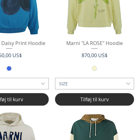
rtigvisning
Hurtigvisning
 Daisy Print Hoodie
Marni "LA ROSE" Hoodie
ris
Pris
50,00 US$
870,00 US$
SIZE
lføj til kurv
Tilføj til kurv