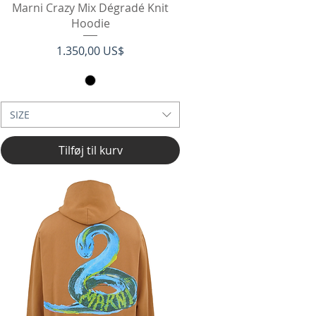
Hurtigvisning
Marni Crazy Mix Dégradé Knit
Hoodie
Pris
1.350,00 US$
SIZE
Tilføj til kurv