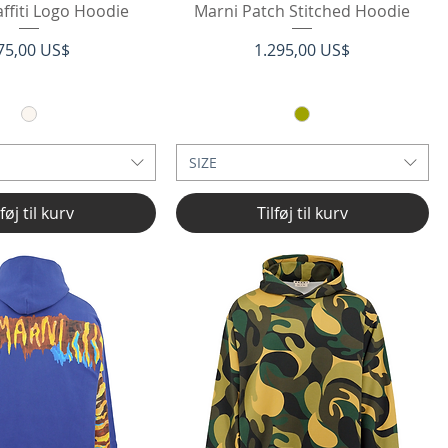
rtigvisning
Hurtigvisning
ffiti Logo Hoodie
Marni Patch Stitched Hoodie
ris
Pris
75,00 US$
1.295,00 US$
SIZE
lføj til kurv
Tilføj til kurv