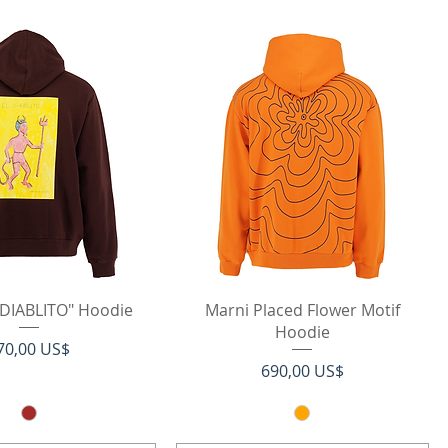
rtigvisning
Hurtigvisning
 DIABLITO" Hoodie
Marni Placed Flower Motif
Hoodie
ris
70,00 US$
Pris
690,00 US$