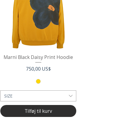
Hurtigvisning
Marni Black Daisy Print Hoodie
Pris
750,00 US$
SIZE
Tilføj til kurv