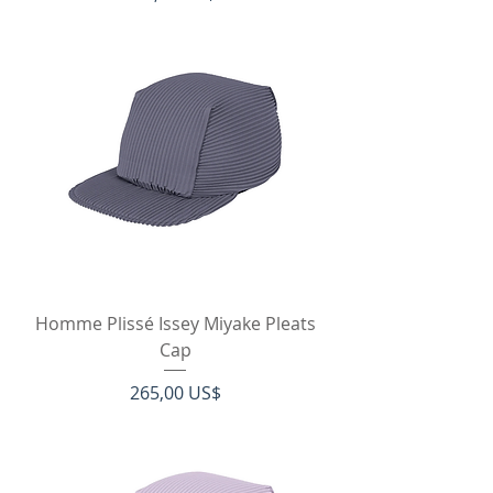
Homme Plissé Issey Miyake Pleats
Cap
Pris
265,00 US$