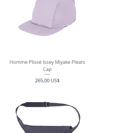
Homme Plissé Issey Miyake Pleats
Cap
Pris
265,00 US$