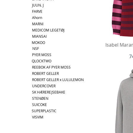
JUUN. J
FARVE
Ahorn
MARNI
MEDICOM LEGETØJ
MIANSAI
MOKOO
Hu
Isabel Maran
NSF
PYER MOSS
P
7
QLOCKTWO
REEBOK AF PYER MOSS
ROBERT GELLER
ROBERT GELLER x LULULEMON
UNDERCOVER
SK HÆREREJSEBAKE
STENØEN
SUICOKE
SUPERPLASTIC
VISVIM