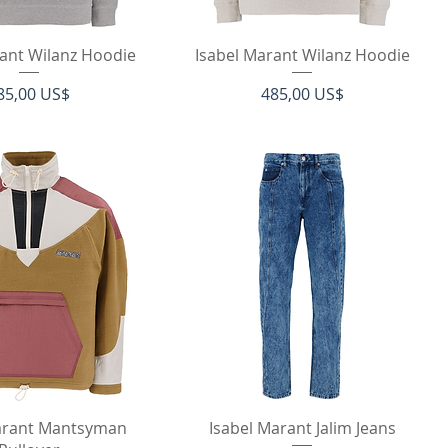
rtigvisning
Hurtigvisning
rant Wilanz Hoodie
Isabel Marant Wilanz Hoodie
ris
Pris
85,00 US$
485,00 US$
rtigvisning
Hurtigvisning
arant Mantsyman
Isabel Marant Jalim Jeans