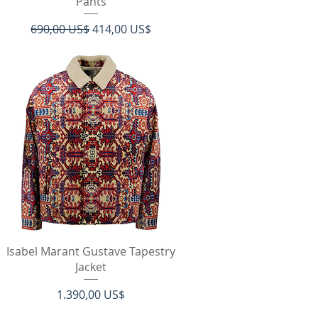
Pants
Regulær pris
Salgspris
690,00 US$
414,00 US$
Hurtigvisning
Isabel Marant Gustave Tapestry
Jacket
Pris
1.390,00 US$