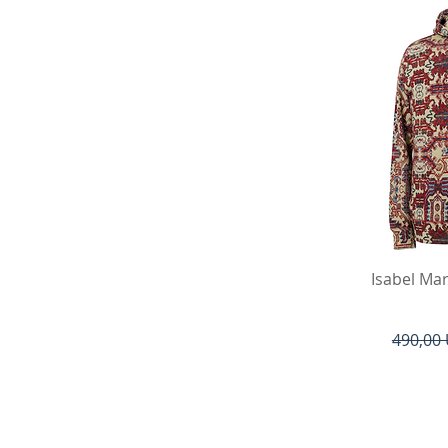
Hu
Isabel Mar
Regulær
490,00