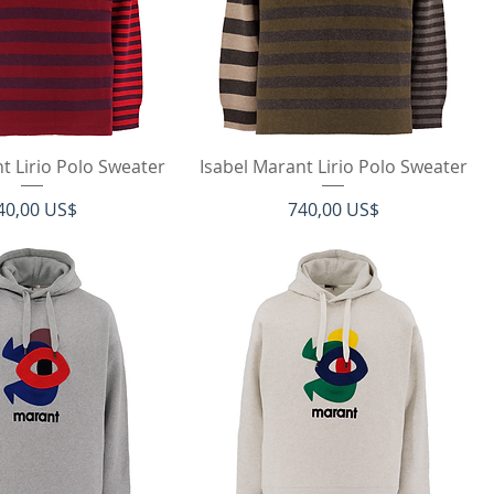
rtigvisning
Hurtigvisning
t Lirio Polo Sweater
Isabel Marant Lirio Polo Sweater
ris
Pris
40,00 US$
740,00 US$