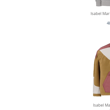
Hu
Isabel Ma
P
4
Hu
Isabel M