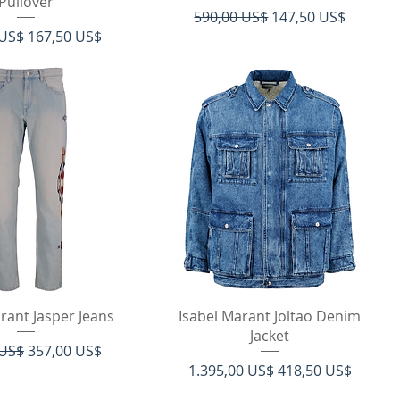
Pullover
Regulær pris
Salgspris
590,00 US$
147,50 US$
 pris
Salgspris
 US$
167,50 US$
rtigvisning
Hurtigvisning
rant Jasper Jeans
Isabel Marant Joltao Denim
Jacket
 pris
Salgspris
 US$
357,00 US$
Regulær pris
Salgspris
1.395,00 US$
418,50 US$