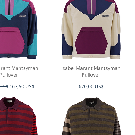
rtigvisning
Hurtigvisning
arant Mantsyman
Isabel Marant Mantsyman
Pullover
Pullover
 pris
Salgspris
Pris
 US$
167,50 US$
670,00 US$