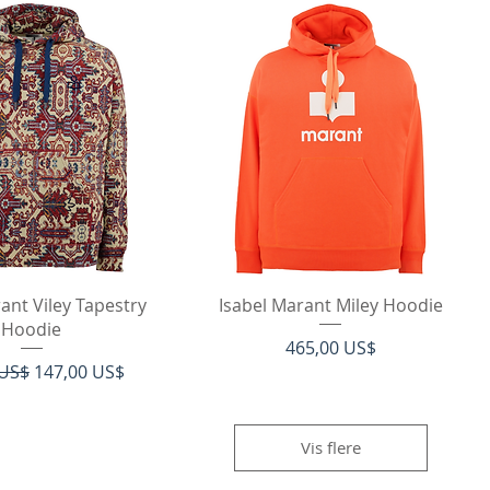
rtigvisning
Hurtigvisning
ant Viley Tapestry
Isabel Marant Miley Hoodie
Hoodie
Pris
465,00 US$
 pris
Salgspris
 US$
147,00 US$
Vis flere