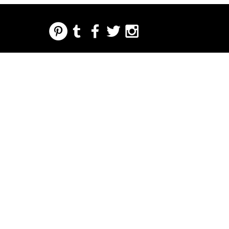
REGARDING FRESH | RE:FRESH | RE:FRESH STYLE
STORE POLICIES
223 NORTH PETERS STREET NEW ORLEANS FRENCH QUARTER, LA 70130
INFO@REFRESHSTYLE.COM
504-592-
3303
OM
LEDERE
MUSIK
MAD
NATTELIV
TRYKKE
BEGIVE
NHEDE
R