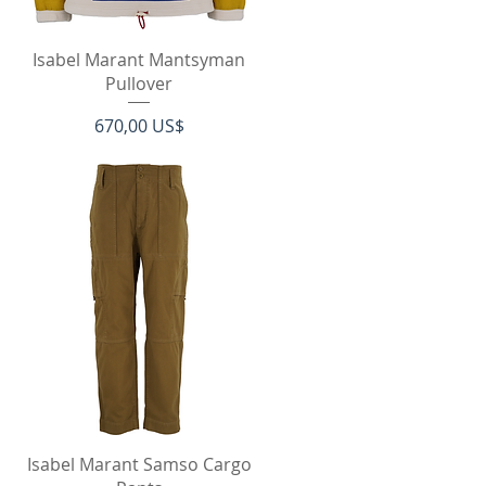
Hurtigvisning
Isabel Marant Mantsyman
Pullover
Pris
670,00 US$
Hurtigvisning
Isabel Marant Samso Cargo