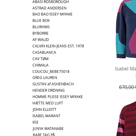
ABASI ROSBOROUGH
ASTRAD ANDERSEN
BAO BAO ISSEY MIYAKE
BLUE BOII
BLURHMS
BYBORRE
AF WALID
CALVIN KLEIN JEANS EST. 1978
CASABLANCA
CAV TØM
CHIMALA
Hu
Isabel M
COUCOU_BEBE75018
GREG LAUREN
GUSTAV af ASHENBACH
Regulær
670,00
HENDER ORDNING
HOMME PLISSE ISSEY MIYAKE
HÆTTE MED LUFT
JOHN ELLIOTT
ISABEL MARANT
IISE
JUNYA WATANABE
BARE TAG PÅ