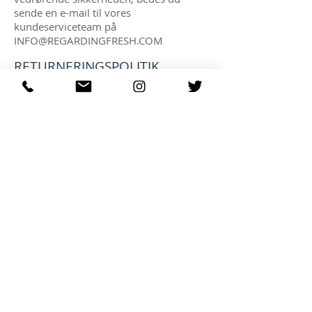
sende en e-mail til vores
kundeserviceteam på
INFO@REGARDINGFRESH.COM
RETURNERINGSPOLITIK
Vender tilbage:
ALLE SALG ER ENDELIG
Vores tilbagebetalingspolitik er, ALT
SALG ER ENDELIG. Desværre kan vi ikke
tilbyde dig en refusion eller ombytning
efter salget er foretaget og afsendt.
Ordrer kan ikke annulleres, når først de
er afsendt.
HVIS NOGEN RETUR ELLER UDBYTNING
AF EN ELLER GRUND ER GODKENDT, VIL
DET VÆRE PÅ EN SAG TIL SAG VILKÅR. I
TILFÆLDE ER EN RETURNERING
AUTORISERET. ALLE VARER SKAL HA DE
ORIGINELLE UDSALGSMÆRKER
TILKNYTTET, UÆMPRET. OG SKAL
RETURNERES I NY OG UBRUGT STAND.