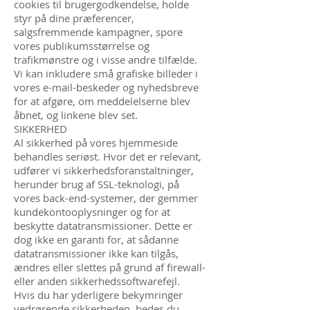
cookies til brugergodkendelse, holde
styr på dine præferencer,
salgsfremmende kampagner, spore
vores publikumsstørrelse og
trafikmønstre og i visse andre tilfælde.
Vi kan inkludere små grafiske billeder i
vores e-mail-beskeder og nyhedsbreve
for at afgøre, om meddelelserne blev
åbnet, og linkene blev set.
SIKKERHED
Al sikkerhed på vores hjemmeside
behandles seriøst. Hvor det er relevant,
udfører vi sikkerhedsforanstaltninger,
herunder brug af SSL-teknologi, på
vores back-end-systemer, der gemmer
kundekontooplysninger og for at
beskytte datatransmissioner. Dette er
dog ikke en garanti for, at sådanne
datatransmissioner ikke kan tilgås,
ændres eller slettes på grund af firewall-
eller anden sikkerhedssoftwarefejl.
Hvis du har yderligere bekymringer
vedrørende sikkerheden, bedes du