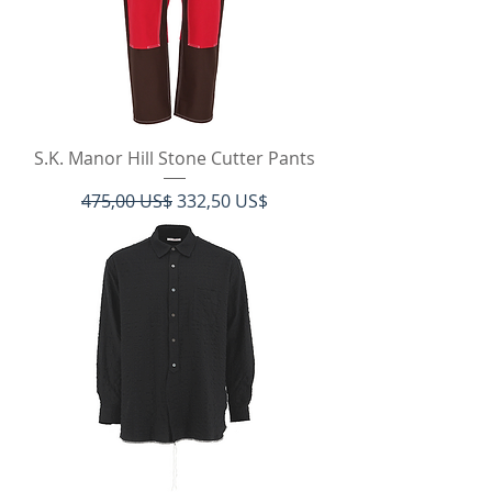
S.K. Manor Hill Stone Cutter Pants
Regulær pris
Salgspris
475,00 US$
332,50 US$