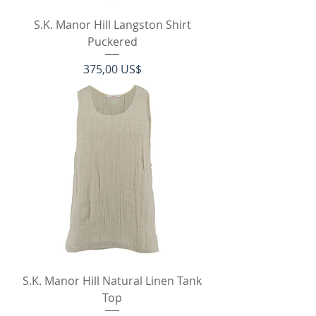
S.K. Manor Hill Langston Shirt
Puckered
Pris
375,00 US$
S.K. Manor Hill Natural Linen Tank
Top