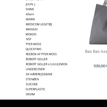
JUUN. J
FARVE
Ahorn
MARNI
MEDICOM LEGETØJ
MIANSAI
MOKOO
NSF
PYER MOSS
QLOCKTWO
Hu
Bao Bao Iss
REEBOK AF PYER MOSS
ROBERT GELLER
ROBERT GELLER x LULULEMON
Regulær
930,00
UNDERCOVER
SK HÆREREJSEBAKE
STENØEN
SUICOKE
SUPERPLASTIC
VISVIM