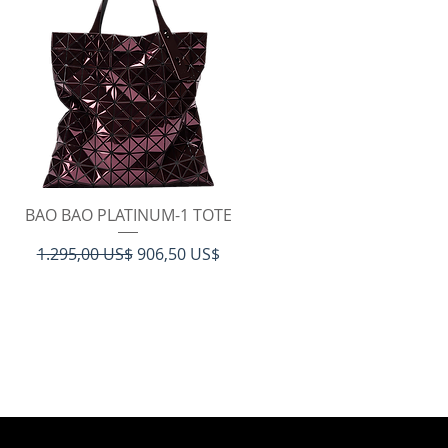
Hurtigvisning
BAO BAO PLATINUM-1 TOTE
Regulær pris
Salgspris
1.295,00 US$
906,50 US$