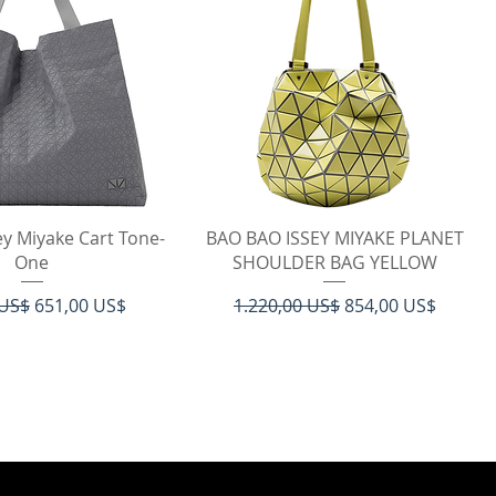
rtigvisning
Hurtigvisning
ey Miyake Cart Tone-
BAO BAO ISSEY MIYAKE PLANET
One
SHOULDER BAG YELLOW
 pris
Salgspris
Regulær pris
Salgspris
 US$
651,00 US$
1.220,00 US$
854,00 US$