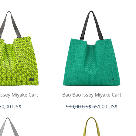
rtigvisning
Hurtigvisning
Issey Miyake Cart
Bao Bao Issey Miyake Cart
ris
Regulær pris
Salgspris
80,00 US$
930,00 US$
651,00 US$