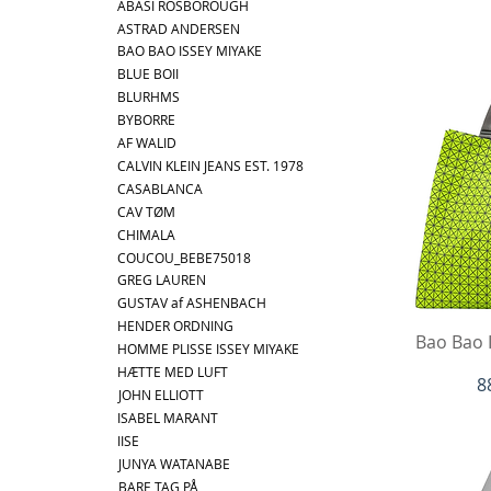
ABASI ROSBOROUGH
ASTRAD ANDERSEN
BAO BAO ISSEY MIYAKE
BLUE BOII
BLURHMS
BYBORRE
AF WALID
CALVIN KLEIN JEANS EST. 1978
CASABLANCA
CAV TØM
CHIMALA
COUCOU_BEBE75018
GREG LAUREN
GUSTAV af ASHENBACH
HENDER ORDNING
Hu
Bao Bao 
HOMME PLISSE ISSEY MIYAKE
HÆTTE MED LUFT
P
8
JOHN ELLIOTT
ISABEL MARANT
IISE
JUNYA WATANABE
BARE TAG PÅ