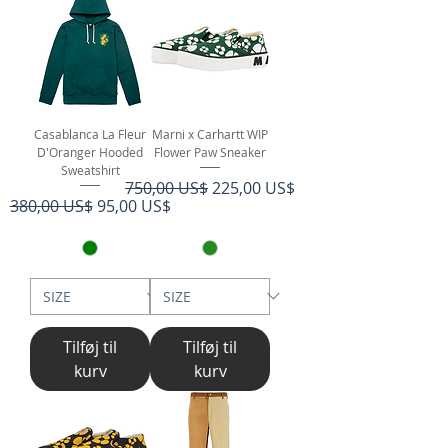
Casablanca La Fleur
Marni x Carhartt WIP
D'Oranger Hooded
Flower Paw Sneaker
Sweatshirt
Regulær pris
Salgspris
750,00 US$
225,00 US$
Regulær pris
Salgspris
380,00 US$
95,00 US$
Tilføj til
Tilføj til
kurv
kurv