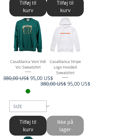
Tilføj til
Tilføj til
kurv
kurv
Casablanca Veni Vidi
Casablanca Stripe
Vici Sweatshirt
Logo Hooded
Sweatshirt
Regulær pris
Salgspris
380,00 US$
95,00 US$
Regulær pris
Salgspris
380,00 US$
95,00 US$
Tilføj til
Ikke på
kurv
lager