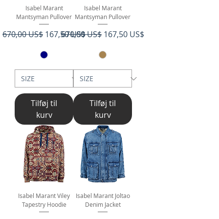
Isabel Marant
Isabel Marant
Mantsyman Pullover
Mantsyman Pullover
Regulær pris
Salgspris
Regulær pris
Salgspris
670,00 US$
167,50 US$
670,00 US$
167,50 US$
Tilføj til
Tilføj til
kurv
kurv
Isabel Marant Viley
Isabel Marant Joltao
Tapestry Hoodie
Denim Jacket