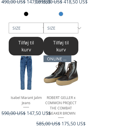
Regulær pris
Salgspris
Regulær pris
Salgspris
490,00 US$
147,00 US$
1.395,00 US$
418,50 US$
Tilføj til
Tilføj til
kurv
kurv
ONLINE ONLY
Isabel Marant Jalim
ROBERT GELLER x
Jeans
COMMON PROJECT
THE COMBAT
Regulær pris
Salgspris
590,00 US$
147,50 US$
SNEAKER BROWN
Regulær pris
Salgspris
585,00 US$
175,50 US$