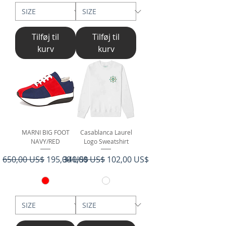
Tilføj til
Tilføj til
kurv
kurv
MARNI BIG FOOT
Casablanca Laurel
NAVY/RED
Logo Sweatshirt
Regulær pris
Salgspris
Regulær pris
Salgspris
650,00 US$
195,00 US$
340,00 US$
102,00 US$