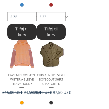
Tilføj til
Tilføj til
kurv
kurv
CAV EMPT OVERDYE
CHIMALA 30'S STYLE
WISTERIA SLEEVE
BOYSCOUT SHIRT
HEAVY HOODY
KHAKI GREEN
Regulær pris
Salgspris
Regulær pris
Salgspris
315,00 US$
94,50 US$
325,00 US$
97,50 US$