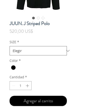
JUUN. J Striped Polo
Precio
520,00 US$
SIZE
*
Color
*
Cantidad
*
Agregar al carrito