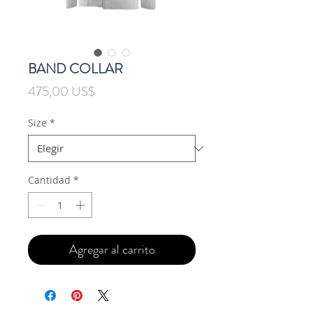
BAND COLLAR
Precio
475,00 US$
Size
*
Cantidad
*
Agregar al carrito