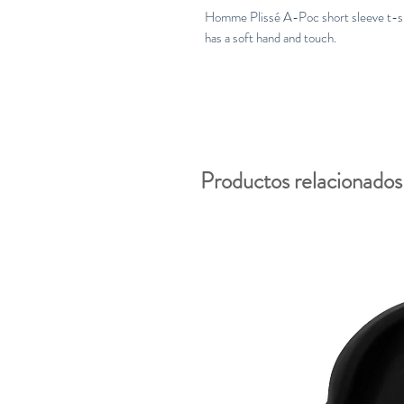
Homme Plissé A-Poc short sleeve t-shir
has a soft hand and touch.
Productos relacionados