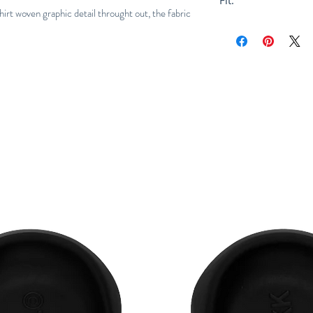
Fit:
t woven graphic detail throught out, the fabric
One Size