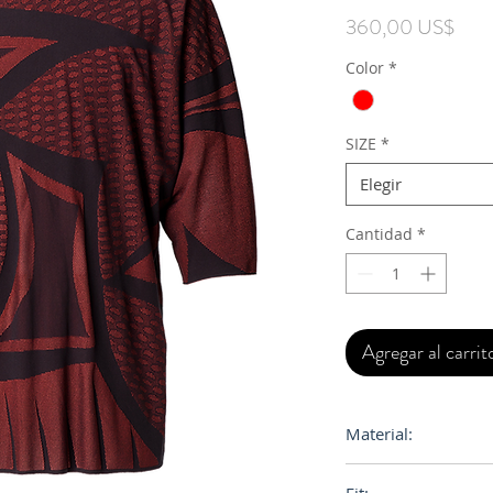
Prec
360,00 US$
Color
*
SIZE
*
Elegir
Cantidad
*
Agregar al carrit
Material:
50% Polyester, 40