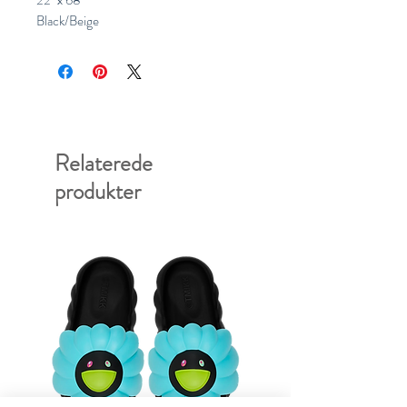
22" x 68"
Black/Beige
Relaterede
produkter