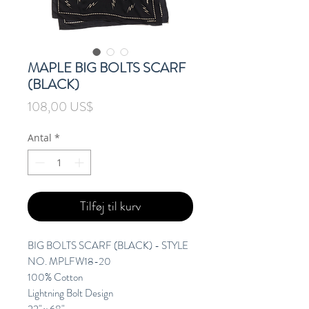
MAPLE BIG BOLTS SCARF
(BLACK)
Pris
108,00 US$
Antal
*
Tilføj til kurv
BIG BOLTS SCARF (BLACK) - STYLE
NO. MPLFW18-20
100% Cotton
Lightning Bolt Design