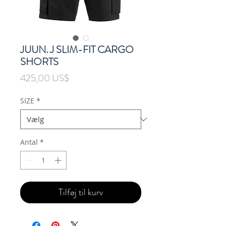
JUUN. J SLIM-FIT CARGO
SHORTS
Pris
425,00 US$
SIZE
*
Antal
*
Tilføj til kurv