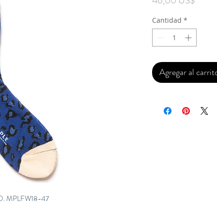
46,00 US$
Cantidad
*
Agregar al carrit
O. MPLFW18-47