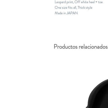
Leopard print, Off white heel + toe
One size fits all, Thick style
Made in JAPAN
Productos relacionados