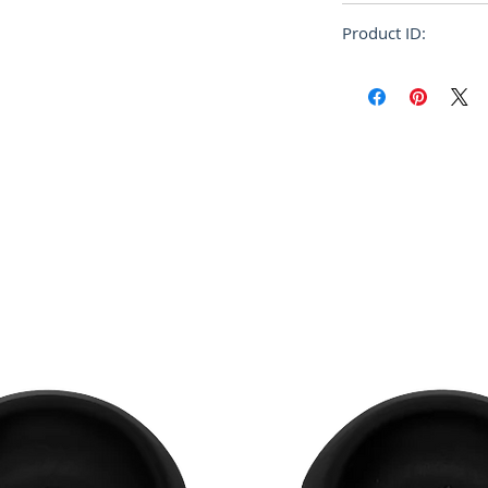
Loose
Product ID:
20WCM-T04203