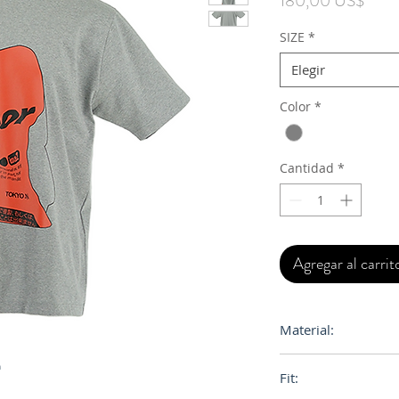
180,00 US$
SIZE
*
Elegir
Color
*
Cantidad
*
Agregar al carrit
Material:
Cotton 100%
n
Fit: