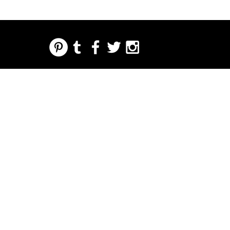
REGARDING FRESH | RE:FRESH | RE:FRESH STYLE
STORE POLICIES
223 NORTH PETERS STREET NEW ORLEANS FRENCH QUARTER, LA 70130
INFO@REFRESHSTYLE.COM
504-592-
3303
ACERCA
EDITORIALE
MÚSIC
COMID
LA VIDA
IMPRE
EVENT
DE
S
A
A
NOCTURNA
NTA
OS