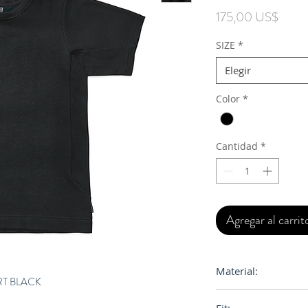
Preci
175,00 US$
SIZE
*
Elegir
Color
*
Cantidad
*
Agregar al carrit
Material:
RT BLACK
AO2™ Lightweight.