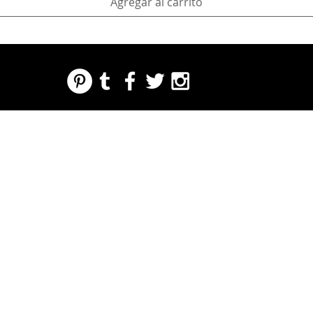
Agregar al carrito
REGARDING FRESH | RE:FRESH | RE:FRESH STYLE
STORE POLICIES
223 NORTH PETERS STREET NEW ORLEANS FRENCH QUARTER, LA 70130
INFO@REFRESHSTYLE.COM
504-592-
3303
ACERCA
EDITORIALE
MÚSIC
COMID
LA VIDA
IMPRE
EVENT