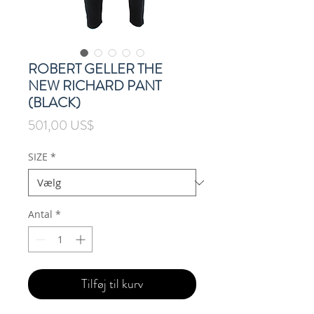
ROBERT GELLER THE
NEW RICHARD PANT
(BLACK)
Pris
501,00 US$
SIZE
*
Antal
*
Tilføj til kurv