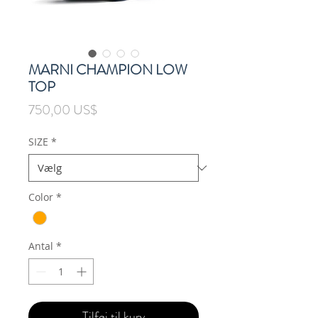
MARNI CHAMPION LOW
TOP
Pris
750,00 US$
SIZE
*
Color
*
Antal
*
Tilføj til kurv