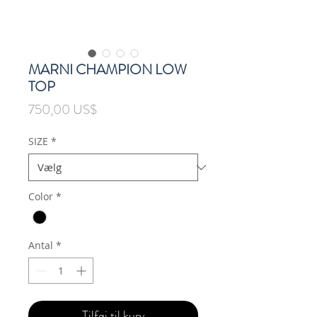
MARNI CHAMPION LOW
TOP
Pris
750,00 US$
SIZE
*
Color
*
Antal
*
Tilføj til kurv