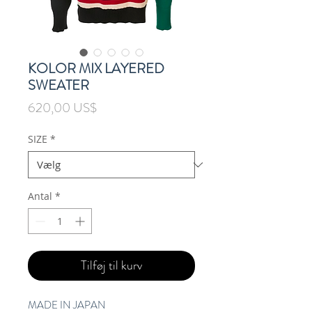
KOLOR MIX LAYERED
SWEATER
Pris
620,00 US$
SIZE
*
Antal
*
Tilføj til kurv
MADE IN JAPAN