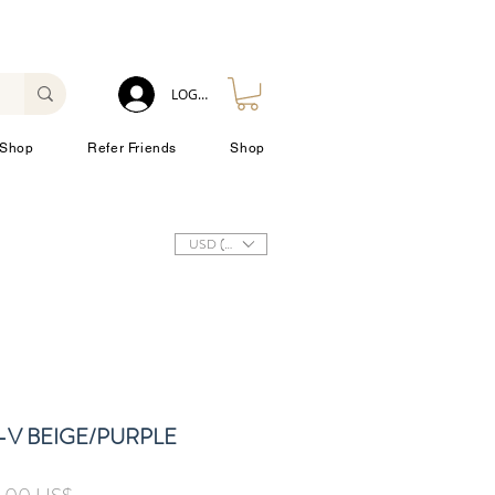
LOG IN
Shop
Refer Friends
Shop
USD ($)
-V BEIGE/PURPLE
ulær
Salgspris