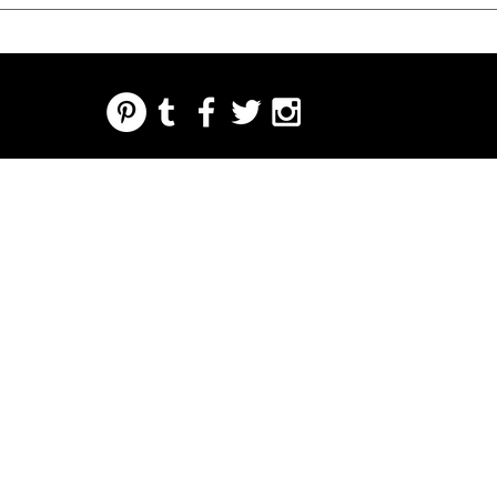
REGARDING FRESH | RE:FRESH | RE:FRESH STYLE
STORE POLICIES
223 NORTH PETERS STREET NEW ORLEANS FRENCH QUARTER, LA 70130
INFO@REFRESHSTYLE.COM
504-592-
3303
OM
LEDERE
MUSIK
MAD
NATTELIV
TRYKKE
BEGIVE
NHEDE