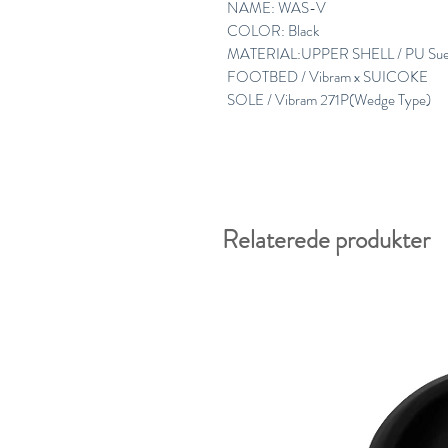
NAME: WAS-V
COLOR: Black
MATERIAL:UPPER SHELL / PU Sue
FOOTBED / Vibram x SUICOKE
SOLE / Vibram 271P(Wedge Type)
Relaterede produkter