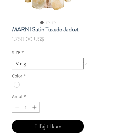
MARNI Satin Tuxedo Jacket
Pris
1.750,00 US$
SIZE
*
Color
*
Antal
*
Tilføj til kurv