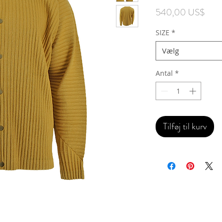
Pris
540,00 US$
SIZE
*
Vælg
Antal
*
Tilføj til kurv