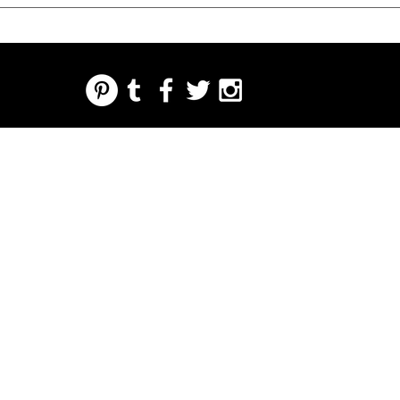
REGARDING FRESH | RE:FRESH | RE:FRESH STYLE
STORE POLICIES
223 NORTH PETERS STREET NEW ORLEANS FRENCH QUARTER, LA 70130
INFO@REFRESHSTYLE.COM
504-592-
3303
OM
LEDERE
MUSIK
MAD
NATTELIV
TRYKKE
BEGIVE
NHEDE