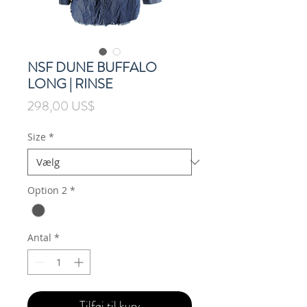
NSF DUNE BUFFALO
LONG | RINSE
Pris
298,00 US$
Size
*
Option 2
*
Antal
*
Tilføj til kurv