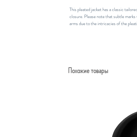
This pleated jacket has a classic tailor
closure. Please note that subtle marks 
arms due to the intricacies of the pleat
Похожие товары