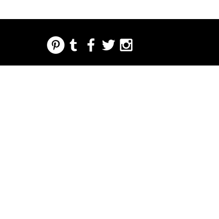
REGARDING FRESH | RE:FRESH | RE:FRESH STYLE
STORE POLICIES
223 NORTH PETERS STREET NEW ORLEANS FRENCH QUARTER, LA 70130
INFO@REFRESHSTYLE.COM
504-592-
3303
О
ОТ
МУЗЫК
ЕДА
НОЧНАЯ
НАЖМ
МЕРОП
РЕДАКЦИИ
А
ЖИЗНЬ
ИТЕ
РИЯТИ