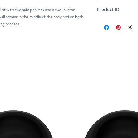
Tailored
ed fit with two side pockets and a two-button
Product ID:
will appear in the middle of the body and on both
RRSH-HP46FD285-
ing process.