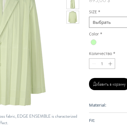
895,00 $
SIZE
*
Выбрать
Color
*
Количество
*
Добавить в корзину
Material:
100% Polyester
-gloss fabric, EDGE ENSEMBLE is characterized
Fit:
ffect.