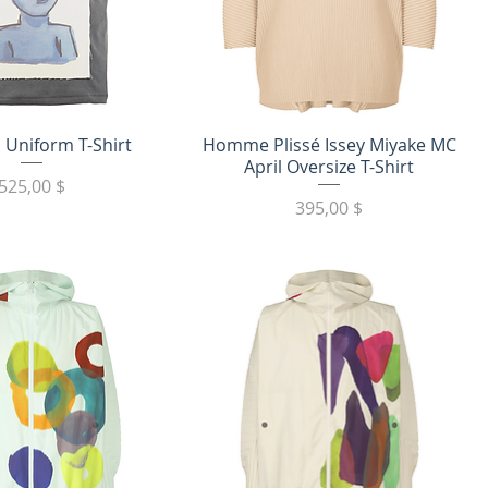
трый просмотр
Быстрый просмотр
i Uniform T-Shirt
Homme Plissé Issey Miyake MC
April Oversize T-Shirt
Цена
525,00 $
Цена
395,00 $