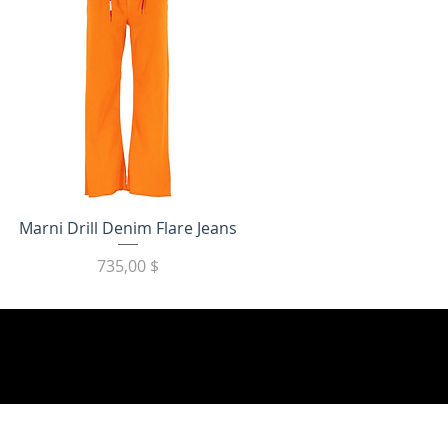
Быстрый просмотр
Marni Drill Denim Flare Jeans
Цена
735,00 $