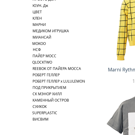
ЮУН. Дж
ЦВЕТ
КЛЕН
МАРНИ
МЕДИКОМ ИГРУШКА
МИАНСАЙ
MOKOO
НСФ
ПАЙЕР МОСС
QLOCKTWO
REEBOK ОТ ПАЙЕРА МОССА
Быс
Marni Rythm
РОБЕРТ ГЕЛЛЕР
1
РОБЕРТ ГЕЛЛЕР x LULULEMON
ПОД ПРИКРЫТИЕМ
СК МЭНОР ХИЛЛ
КАМЕННЫЙ ОСТРОВ
СУИКОК
SUPERPLASTIC
ВИСВИМ