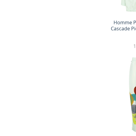
Быс
Homme Pl
Cascade P
1