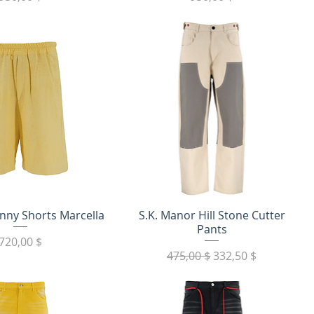
трый просмотр
Быстрый просмотр
nny Shorts Marcella
S.K. Manor Hill Stone Cutter
Pants
Цена
720,00 $
Обычная цена
Цена со скидкой
475,00 $
332,50 $