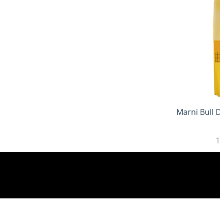
Быс
Marni Bull
1
best online shopping sites for luxury fashion