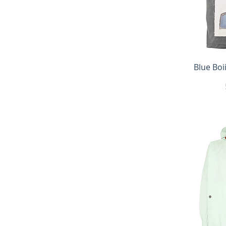
Быс
Blue Boi