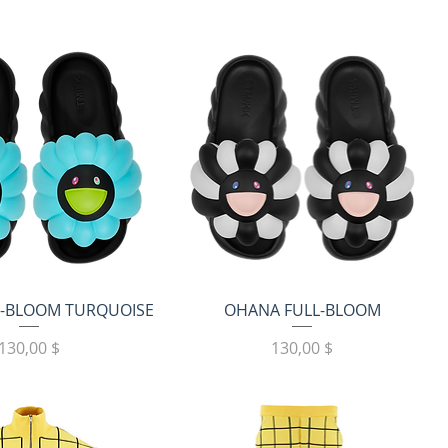
трый просмотр
Быстрый просмотр
-BLOOM TURQUOISE
OHANA FULL-BLOOM
Цена
Цена
130,00 $
130,00 $