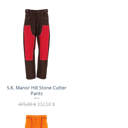
Быстрый просмотр
S.K. Manor Hill Stone Cutter
Pants
Обычная цена
Цена со скидкой
475,00 $
332,50 $