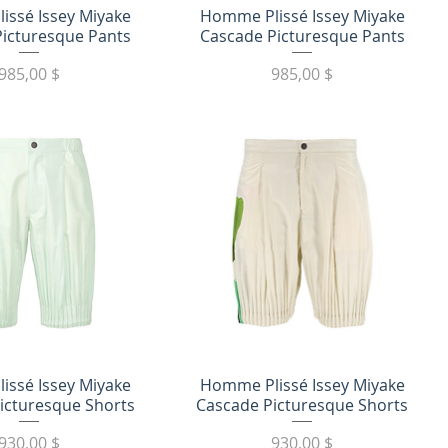
трый просмотр
Быстрый просмотр
issé Issey Miyake
Homme Plissé Issey Miyake
Picturesque Pants
Cascade Picturesque Pants
Цена
Цена
985,00 $
985,00 $
трый просмотр
Быстрый просмотр
issé Issey Miyake
Homme Plissé Issey Miyake
icturesque Shorts
Cascade Picturesque Shorts
Цена
Цена
930,00 $
930,00 $