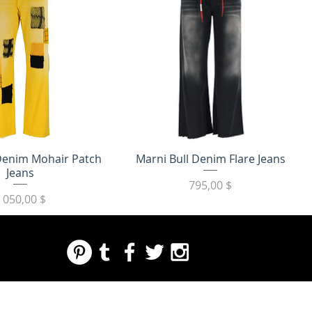
трый просмотр
Быстрый просмотр
 Denim Mohair Patch
Marni Bull Denim Flare Jeans
Jeans
Цена
795,00 $
Цена
 050,00 $
REGARDING FRESH | RE:FRESH | RE:FRESH STYLE