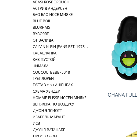
ABASI ROSBOROUGH
АСТРИД АНДЕРСЕН
БАО БАО ИССЕ МИЯКЕ
BLUE BOII
BLURHMS
BYBORRE
ОТ ВАЛИДА
CALVIN KLEIN JEANS EST. 1978 г.
КАСАБЛАНКА
КАВ ПУСТОЙ
ЧИМАЛА
COUCOU_BEBE75018
ГРЕГ ЛОРЕН
ГУСТАВ фон АШЕНБАХ
СХЕМА ХЕНДЕР
Быс
OHANA FULL
HOMME PLISSE ИССЕИ МИЯКЕ
ВЫТЯЖКА ПО ВОЗДУХУ
ДЖОН ЭЛЛИОТТ
ИЗАБЕЛЬ МАРАНТ
ИСЭ
ДЖУНЯ ВАТАНАБЕ
ПРОСТО ДОН