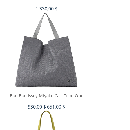
Цена
1 330,00 $
Bao Bao Issey Miyake Cart Tone-One
Обычная цена
Цена со скидкой
930,00 $
651,00 $