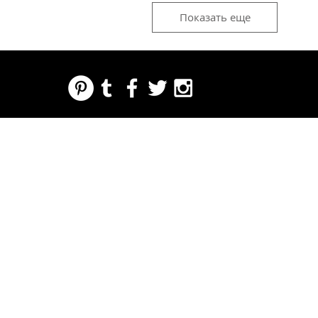
Показать еще
REGARDING FRESH | RE:FRESH | RE:FRESH STYLE
STORE POLICIES
223 NORTH PETERS STREET NEW ORLEANS FRENCH QUARTER, LA 70130
INFO@REFRESHSTYLE.COM
504-592-
3303