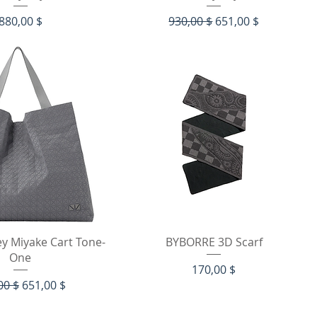
Цена
Обычная цена
Цена со скидкой
880,00 $
930,00 $
651,00 $
рый просмотр
Быстрый просмотр
ey Miyake Cart Tone-
BYBORRE 3D Scarf
One
Цена
170,00 $
чная цена
Цена со скидкой
00 $
651,00 $