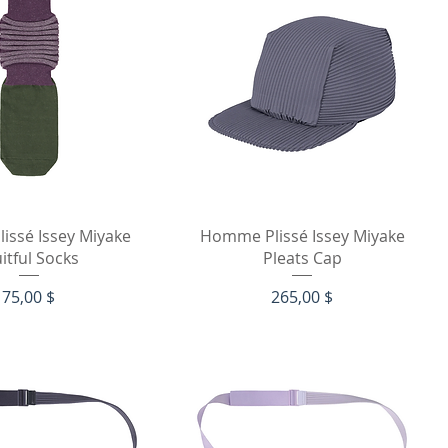
рый просмотр
Быстрый просмотр
issé Issey Miyake
Homme Plissé Issey Miyake
itful Socks
Pleats Cap
Цена
Цена
75,00 $
265,00 $