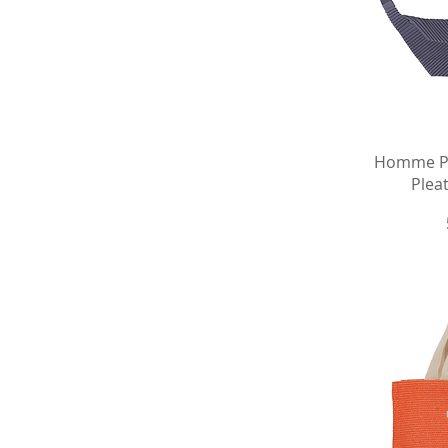
Быст
Homme Pl
Plea