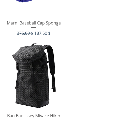
Быстрый просмотр
Marni Baseball Cap Sponge
Обычная цена
Цена со скидкой
375,00 $
187,50 $
Быстрый просмотр
Bao Bao Issey Miyake Hiker