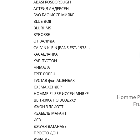
ABASI ROSBOROUGH
АСТРИД АНДЕРСЕН
БАО БАО ИССЕ МИЯКЕ
BLUE BOII
BLURHMS
BYBORRE
ОТ ВАЛИДА
CALVIN KLEIN JEANS EST. 1978 г.
КАСАБЛАНКА
КАВ ПУСТОЙ
ЧИМАЛА
ГРЕГ ЛОРЕН
ГУСТАВ фон АШЕНБАХ
СХЕМА ХЕНДЕР
HOMME PLISSE ИССЕИ МИЯКЕ
Быст
Homme Pl
ВЫТЯЖКА ПО ВОЗДУХУ
Fru
ДЖОН ЭЛЛИОТТ
ИЗАБЕЛЬ МАРАНТ
ИСЭ
ДЖУНЯ ВАТАНАБЕ
ПРОСТО ДОН
ЮУН. Дж