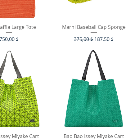
рый просмотр
Быстрый просмотр
affia Large Tote
Marni Baseball Cap Sponge
Цена
Обычная цена
Цена со скидкой
750,00 $
375,00 $
187,50 $
рый просмотр
Быстрый просмотр
Issey Miyake Cart
Bao Bao Issey Miyake Cart