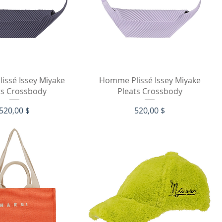
рый просмотр
Быстрый просмотр
issé Issey Miyake
Homme Plissé Issey Miyake
ts Crossbody
Pleats Crossbody
Цена
Цена
520,00 $
520,00 $