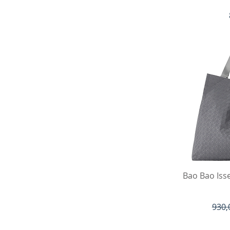
Быст
Bao Bao Iss
Обы
930,