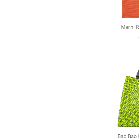
Быст
Marni R
Быст
Bao Bao 