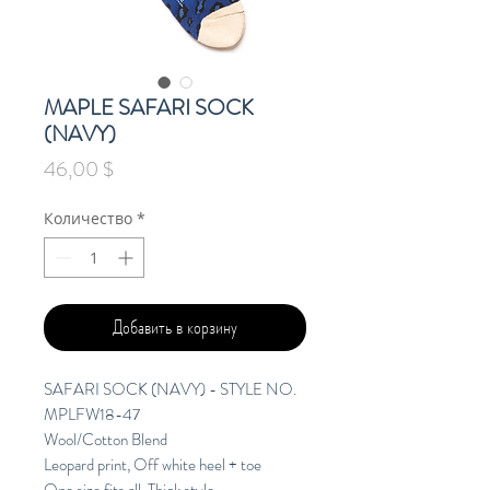
MAPLE SAFARI SOCK
(NAVY)
Цена
46,00 $
Количество
*
Добавить в корзину
SAFARI SOCK (NAVY) - STYLE NO.
MPLFW18-47
Wool/Cotton Blend
Leopard print, Off white heel + toe