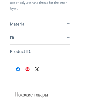
use of polyurethane thread for the inner
layer.
Material:
80% Cotton 17% Nylon 3%
Fit:
Polyurethane
One Size
Product ID:
RFRSH-HP46AI425-39
Похожие товары