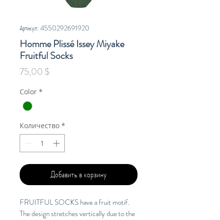
Артикул: 4550292691920
Homme Plissé Issey Miyake
Fruitful Socks
Цена
75,00 $
Color
*
Количество
*
Добавить в корзину
FRUITFUL SOCKS have a fruit motif.
The design stretches vertically due to the