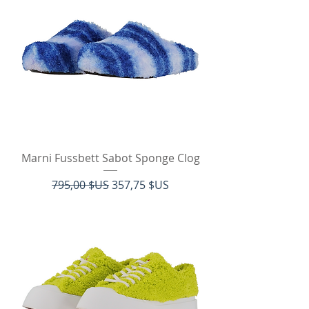
Marni Fussbett Sabot Sponge Clog
Prix original
Prix promotionnel
795,00 $US
357,75 $US