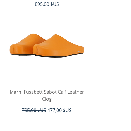
Prix
895,00 $US
Marni Fussbett Sabot Calf Leather
Clog
Prix original
Prix promotionnel
795,00 $US
477,00 $US