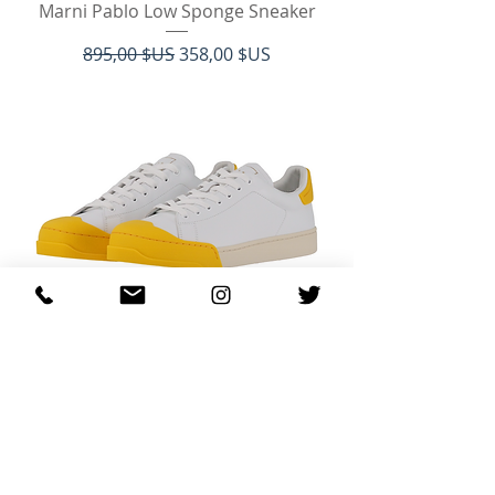
Marni Pablo Low Sponge Sneaker
Prix original
Prix promotionnel
895,00 $US
358,00 $US
Marni Dada Bumper Sneaker
Prix
595,00 $US