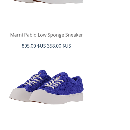
Marni Pablo Low Sponge Sneaker
Prix original
Prix promotionnel
895,00 $US
358,00 $US