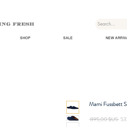
SHOP
SALE
NEW ARRIV
Marni Fussbett S
Prix
 895,00 $US 
53
orig