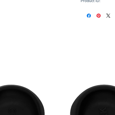
Product ID:
RFRSH-SBMR00060