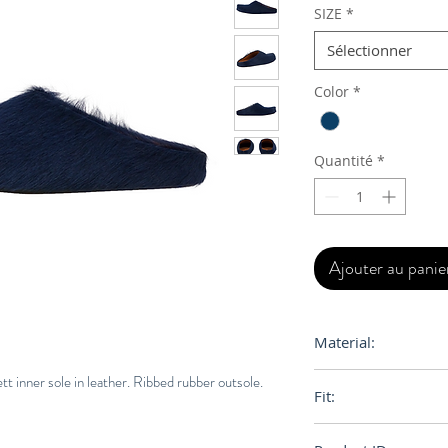
SIZE
*
Sélectionner
Color
*
Quantité
*
Ajouter au panie
Material:
Upper: 100% Calf Ha
tt inner sole in leather. Ribbed rubber outsole.
Fit:
Sole: 100% Rubber
Regular