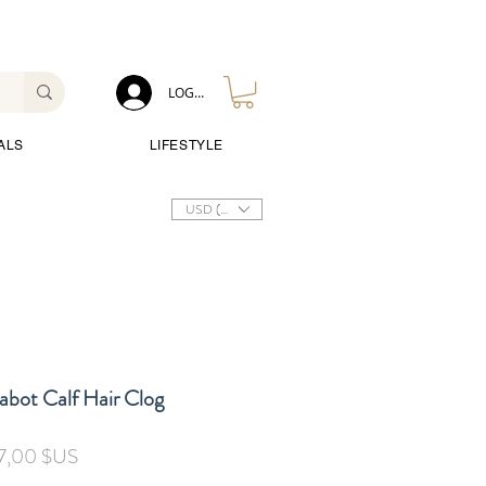
LOG IN
ALS
LIFESTYLE
USD ($)
abot Calf Hair Clog
Prix
7,00 $US
inal
promotionnel