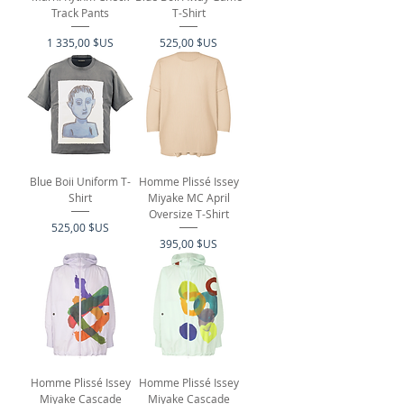
Track Pants
T-Shirt
Prix
Prix
1 335,00 $US
525,00 $US
Blue Boii Uniform T-
Homme Plissé Issey
Shirt
Miyake MC April
Oversize T-Shirt
Prix
525,00 $US
Prix
395,00 $US
Homme Plissé Issey
Homme Plissé Issey
Miyake Cascade
Miyake Cascade