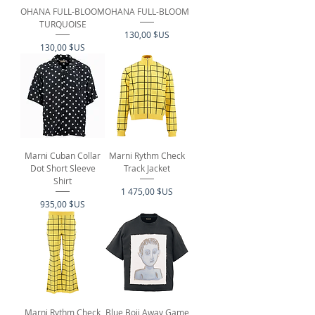
OHANA FULL-BLOOM
OHANA FULL-BLOOM
TURQUOISE
Prix
130,00 $US
Prix
130,00 $US
Marni Cuban Collar
Marni Rythm Check
Dot Short Sleeve
Track Jacket
Shirt
Prix
1 475,00 $US
Prix
935,00 $US
Marni Rythm Check
Blue Boii Away Game