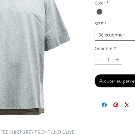
Color
*
SIZE
*
Sélectionner
Quantité
*
Ajouter au panie
E TEE SHIRT GREY FRONT AND OLIVE