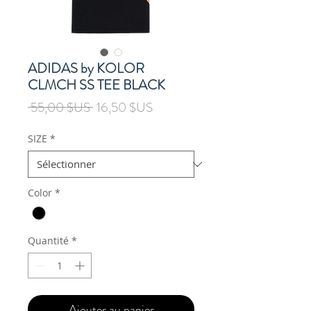
ADIDAS by KOLOR
CLMCH SS TEE BLACK
Prix
Prix
 55,00 $US 
16,50 $US
original
promotionnel
SIZE
*
Color
*
Quantité
*
Ajouter au panier