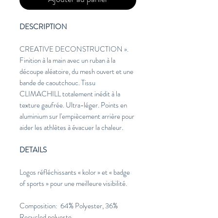
DESCRIPTION
CREATIVE DECONSTRUCTION ».
Finition à la main avec un ruban à la
découpe aléatoire, du mesh ouvert et une
bande de caoutchouc. Tissu
CLIMACHILL totalement inédit à la
texture gaufrée. Ultra-léger. Points en
aluminium sur l'empiècement arrière pour
aider les athlètes à évacuer la chaleur.
DETAILS
Logos réfléchissants « kolor » et « badge
of sports » pour une meilleure visibilité.
Composition: 64% Polyester, 36%
Recycled polyeste