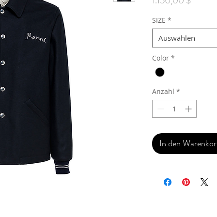
1.150,00 $
SIZE
*
Auswählen
Color
*
Anzahl
*
In den Warenko