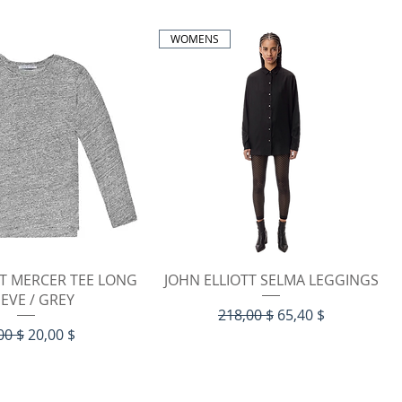
WOMENS
hnellansicht
Schnellansicht
TT MERCER TEE LONG
JOHN ELLIOTT SELMA LEGGINGS
EVE / GREY
Standardpreis
Sale-Preis
218,00 $
65,40 $
ndardpreis
Sale-Preis
00 $
20,00 $