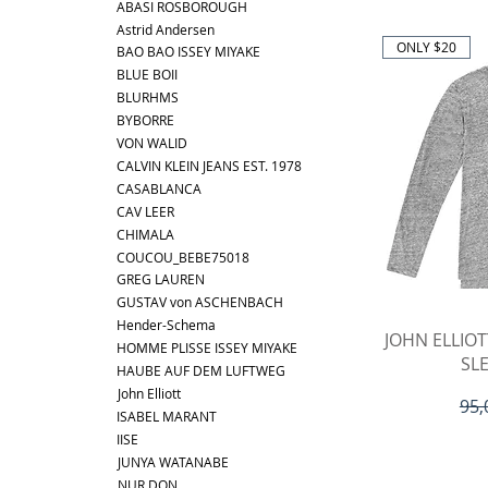
ABASI ROSBOROUGH
Astrid Andersen
ONLY $20
BAO BAO ISSEY MIYAKE
BLUE BOII
BLURHMS
BYBORRE
VON WALID
CALVIN KLEIN JEANS EST. 1978
CASABLANCA
CAV LEER
CHIMALA
COUCOU_BEBE75018
GREG LAUREN
GUSTAV von ASCHENBACH
Hender-Schema
Sc
JOHN ELLIO
HOMME PLISSE ISSEY MIYAKE
SLE
HAUBE AUF DEM LUFTWEG
John Elliott
Sta
95,
ISABEL MARANT
IISE
JUNYA WATANABE
NUR DON