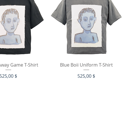
hnellansicht
Schnellansicht
 Away Game T-Shirt
Blue Boii Uniform T-Shirt
Preis
Preis
525,00 $
525,00 $