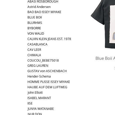
ABASI ROSBOROUGH
Astrid Andersen
BAO BAO ISSEY MIYAKE
BLUE BOII
BLURHMS
BYBORRE
VON WALID
CALVIN KLEIN JEANS EST. 1978
CASABLANCA
CAV LEER
CHIMALA
Sc
Blue Boii
COUCOU_BEBE75018
GREG LAUREN
GUSTAV von ASCHENBACH
Hender-Schema
HOMME PLISSE ISSEY MIYAKE
HAUBE AUF DEM LUFTWEG
John Elliott
ISABEL MARANT
IISE
JUNYA WATANABE
NUR DON