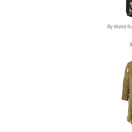
Sc
By Walid Ru
P
3