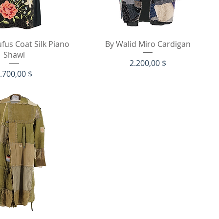
hnellansicht
Schnellansicht
fus Coat Silk Piano
By Walid Miro Cardigan
Shawl
Preis
2.200,00 $
reis
.700,00 $