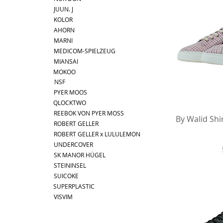
JUUN. J
KOLOR
AHORN
MARNI
MEDICOM-SPIELZEUG
MIANSAI
MOKOO
NSF
PYER MOOS
QLOCKTWO
REEBOK VON PYER MOSS
Sc
By Walid Sh
ROBERT GELLER
ROBERT GELLER x LULULEMON
UNDERCOVER
SK MANOR HÜGEL
STEININSEL
SUICOKE
SUPERPLASTIC
VISVIM