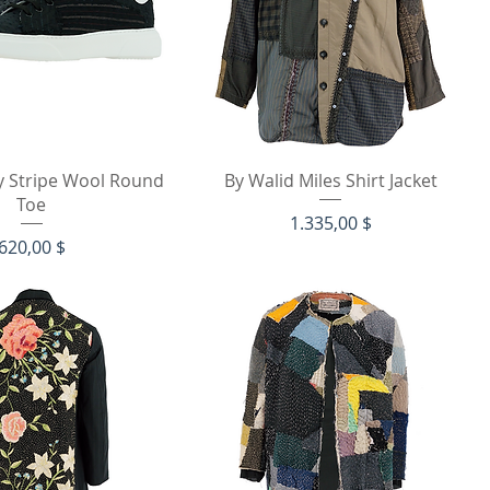
hnellansicht
Schnellansicht
ty Stripe Wool Round
By Walid Miles Shirt Jacket
Toe
Preis
1.335,00 $
Preis
620,00 $