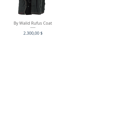
Schnellansicht
By Walid Rufus Coat
Preis
2.300,00 $