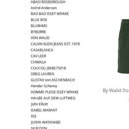
ABASI ROSBOROUGH
Astrid Andersen
BAO BAO ISSEY MIYAKE
BLUE BOII
BLURHMS
BYBORRE
VON WALID
CALVIN KLEIN JEANS EST. 1978
CASABLANCA
CAV LEER
CHIMALA
COUCOU_BEBE75018
GREG LAUREN
GUSTAV von ASCHENBACH
Hender-Schema
Sc
By Walid Do
HOMME PLISSE ISSEY MIYAKE
HAUBE AUF DEM LUFTWEG
John Elliott
ISABEL MARANT
IISE
JUNYA WATANABE
NUR DON