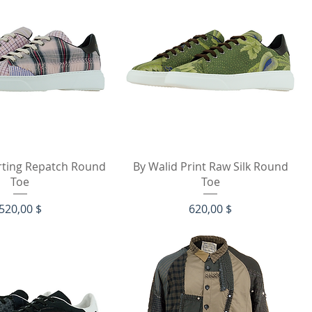
hnellansicht
Schnellansicht
irting Repatch Round
By Walid Print Raw Silk Round
Toe
Toe
Preis
Preis
520,00 $
620,00 $