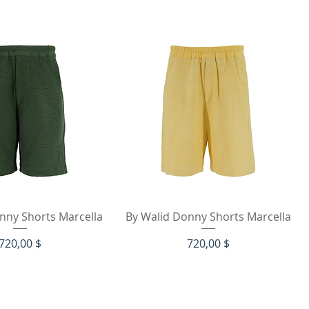
hnellansicht
Schnellansicht
nny Shorts Marcella
By Walid Donny Shorts Marcella
Preis
Preis
720,00 $
720,00 $