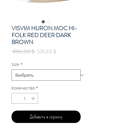
VISVIM HURON MOC HI-
FOLK RED DEER DARK
BROWN
Обычная
Спеццена
 886,00 $ 
531,60 $
цена
Size
*
Количество
*
Добавить в корзину