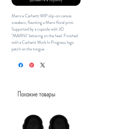
Marni x Carhartt WIP slip-on canvas
sneakers, flaunting a Marni floral print.
Supported by a cupsole with 3D
"MARNI" lettering on the heel. Finished
with a Carhartt Work In Progress logo
patch on the tongue.
Похожие товары