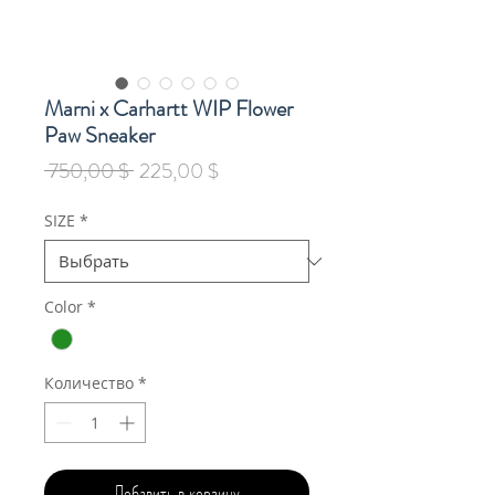
Marni x Carhartt WIP Flower
Paw Sneaker
Обычная
Спеццена
 750,00 $ 
225,00 $
цена
SIZE
*
Color
*
Количество
*
Добавить в корзину