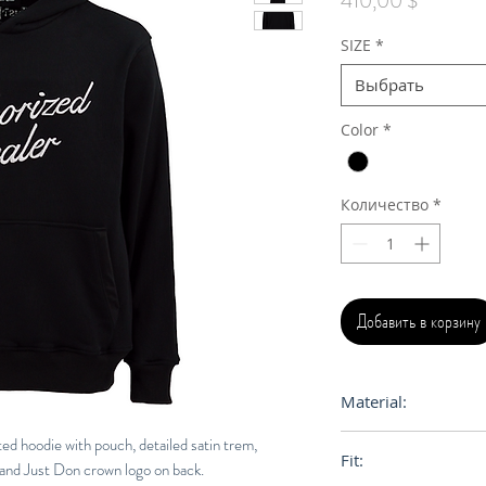
410,00 $
SIZE
*
Выбрать
Color
*
Количество
*
Добавить в корзину
Material:
100% Cotton
ted hoodie with pouch, detailed satin trem,
Fit:
and Just Don crown logo on back.