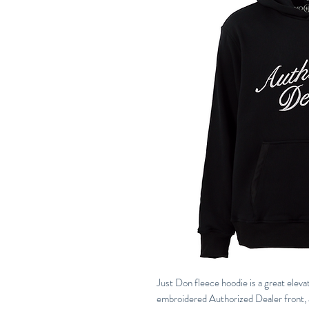
Just Don fleece hoodie is a great eleva
embroidered Authorized Dealer front, 