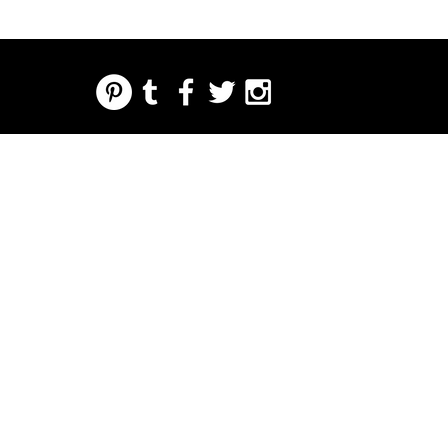
REGARDING FRESH | RE:FRESH | RE:FRESH STYLE
STORE POLICIES
223 NORTH PETERS STREET NEW ORLEANS FRENCH QUARTER, LA 70130
INFO@REFRESHSTYLE.COM
504-592-
3303
О
ОТ
МУЗЫК
ЕДА
НОЧНАЯ
НАЖМ
МЕРОП
РЕДАКЦИИ
А
ЖИЗНЬ
ИТЕ
РИЯТИ